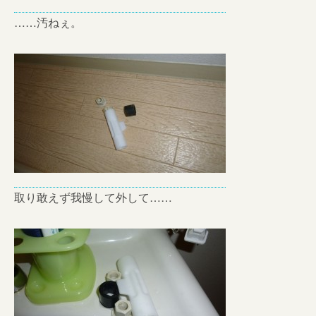
……汚ねぇ。
取り敢えず我慢して外して……